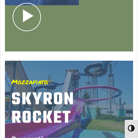
Mozzafiato
SKYRON
ROCKET
TOGGL