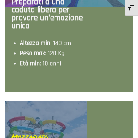
Preparati a una
caduta libera per
TOGGL
provare un’emozione
unica
Altezza min
: 140 cm
Peso max
: 120 Kg
Età min
: 10 anni
Mozzafiato