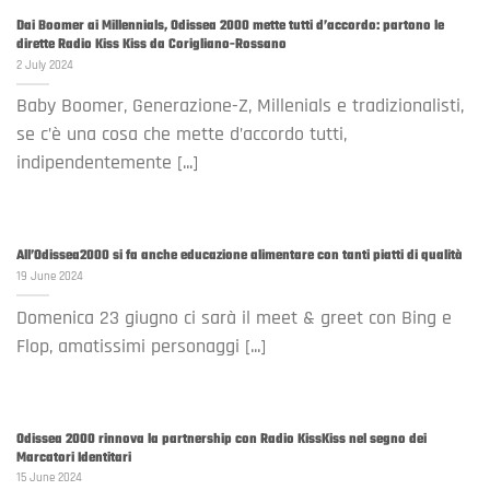
Dai Boomer ai Millennials, Odissea 2000 mette tutti d’accordo: partono le
dirette Radio Kiss Kiss da Corigliano-Rossano
2 July 2024
Baby Boomer, Generazione-Z, Millenials e tradizionalisti,
se c’è una cosa che mette d’accordo tutti,
indipendentemente [...]
All’Odissea2000 si fa anche educazione alimentare con tanti piatti di qualità
19 June 2024
Domenica 23 giugno ci sarà il meet & greet con Bing e
Flop, amatissimi personaggi [...]
Odissea 2000 rinnova la partnership con Radio KissKiss nel segno dei
Marcatori Identitari
15 June 2024