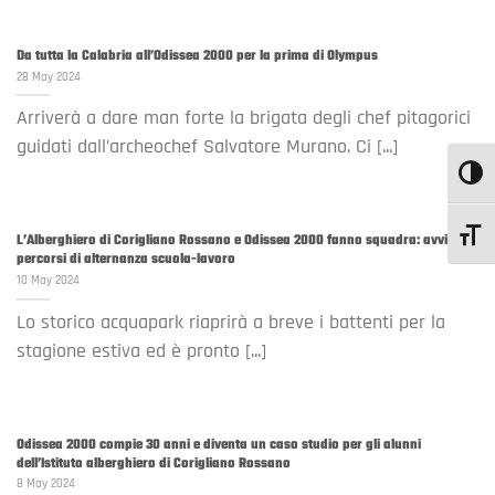
Da tutta la Calabria all’Odissea 2000 per la prima di Olympus
28 May 2024
Arriverà a dare man forte la brigata degli chef pitagorici
guidati dall’archeochef Salvatore Murano. Ci [...]
TOGGL
TOGGL
L’Alberghiero di Corigliano Rossano e Odissea 2000 fanno squadra: avviati
percorsi di alternanza scuola-lavoro
10 May 2024
Lo storico acquapark riaprirà a breve i battenti per la
stagione estiva ed è pronto [...]
Odissea 2000 compie 30 anni e diventa un caso studio per gli alunni
dell’Istituto alberghiero di Corigliano Rossano
8 May 2024